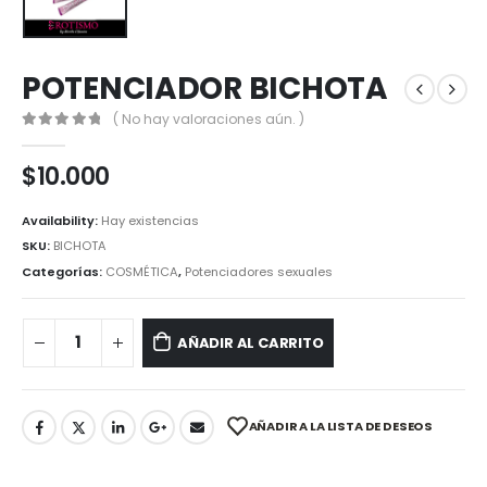
POTENCIADOR BICHOTA
( No hay valoraciones aún. )
0
out of 5
$
10.000
Availability:
Hay existencias
SKU:
BICHOTA
Categorías:
COSMÉTICA
,
Potenciadores sexuales
AÑADIR AL CARRITO
AÑADIR A LA LISTA DE DESEOS