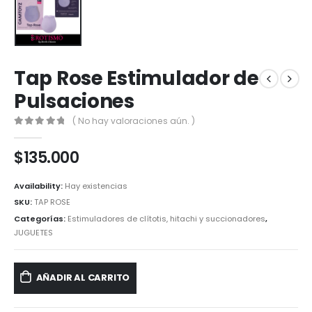
Tap Rose Estimulador de
Pulsaciones
( No hay valoraciones aún. )
0
out of 5
$
135.000
Availability:
Hay existencias
SKU:
TAP ROSE
Categorías:
Estimuladores de clítotis, hitachi y succionadores
,
JUGUETES
AÑADIR AL CARRITO