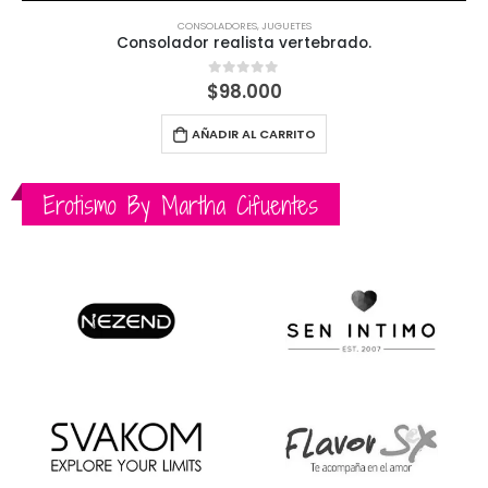
CONSOLADORES
,
JUGUETES
Consolador realista vertebrado.
$
98.000
0
out of 5
AÑADIR AL CARRITO
Erotismo By Martha Cifuentes