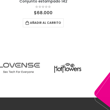
CONJUNTO LIGUERO CON LIGAS
0
out of 5
$
65.000
AÑADIR AL CARRITO