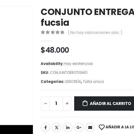
CONJUNTO ENTREGA 
fucsia
( No hay valoraciones aún. )
0
out of 5
$
48.000
Availability:
Hay existencias
SKU:
CONJUNTOEROTISMO
Categorías:
LENCERÍA
,
Talla unica
AÑADIR AL CARRITO
AÑADIR A LA L