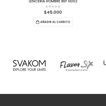
Conjunto estampado 142
0
out of 5
$
68.000
AÑADIR AL CARRITO