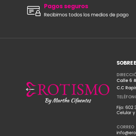
Pagos seguros
Recibimos todos los medios de pago
SOBRE 
DIRECCI
Calle 6 
C.C Rapi
TELÉFON
Fijo:
602 
Celular 
CORREO
info@ero