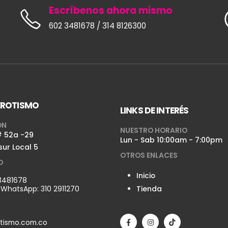
Escríbenos ahora mismo
602 3481678 / 314 8126300
EROTISMO
LINKS DE INTERÉS
ÓN
NUESTRO HORARIO
# 52a -29
Lun - Sab 10:00am - 7:00pm
sur Local 5
OTROS ENLACES
O
Inicio
3481678
y WhatsApp:
310 2911270
Tienda
tismo.com.co