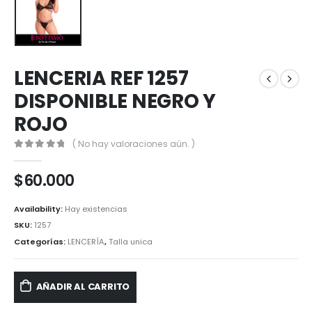
LENCERIA REF 1257
DISPONIBLE NEGRO Y
ROJO
( No hay valoraciones aún. )
0
out of 5
$
60.000
Availability:
Hay existencias
SKU:
1257
Categorías:
LENCERÍA
,
Talla unica
AÑADIR AL CARRITO